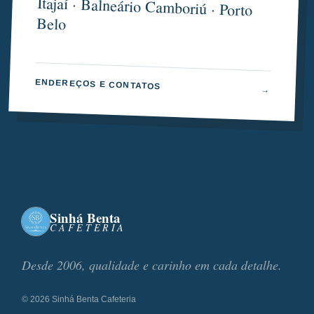
Itajaí · Balneário Camboriú · Porto
Belo
ENDEREÇOS E CONTATOS
→
Sinhá Benta
CAFETERIA
Desde 2006, qualidade e carinho em cada detalhe.
©
2026
Sinhá Benta Cafeteria